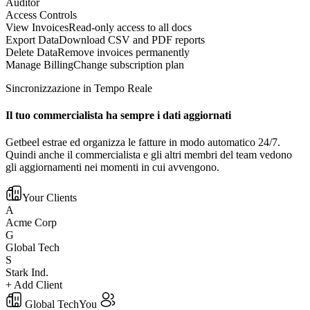
Auditor
Access Controls
View Invoices
Read-only access to all docs
Export Data
Download CSV and PDF reports
Delete Data
Remove invoices permanently
Manage Billing
Change subscription plan
Sincronizzazione in Tempo Reale
Il tuo commercialista ha sempre i dati aggiornati
Getbeel estrae ed organizza le fatture in modo automatico 24/7.
Quindi anche il commercialista e gli altri membri del team vedono
gli aggiornamenti nei momenti in cui avvengono.
Your Clients
A
Acme Corp
G
Global Tech
S
Stark Ind.
+ Add Client
Global Tech
You