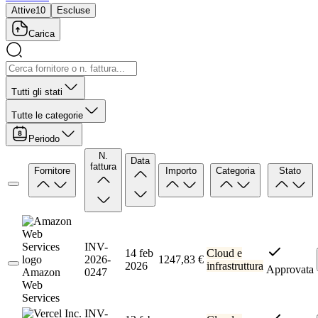
Attive
10
Escluse
Carica
Tutti gli stati
Tutte le categorie
Periodo
N.
Data
fattura
Fornitore
Importo
Categoria
Stato
INV-
14 feb
Cloud e
2026-
1247,83 €
2026
infrastruttura
Approvata
Amazon
0247
Web
Services
INV-