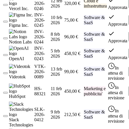
12 feb
Cloud e
2026-
320,00 €
2026
infrastruttura
Approvata
Vercel Inc.
0246
INV-
10 feb
Software &
2026-
75,00 €
2026
SaaS
Approvata
Figma Inc.
0245
INV-
8 feb
Software &
2026-
96,00 €
2026
SaaS
Approvata
Notion Labs
0244
INV-
5 feb
Software &
2026-
458,92 €
2026
SaaS
Approvata
OpenAI
0243
VTK-
In
13 feb
Software &
2026-
99,00 €
attesa di
2026
SaaS
Videotok
0089
revisione
In
HS-
11 feb
Marketing e
450,00 €
attesa di
88321
2026
pubblicita'
HubSpot
revisione
SLK-
In
9 feb
Software &
2026-
212,50 €
attesa di
2026
SaaS
Slack
0412
revisione
Technologies