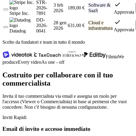
STR-
3 feb
Software &
2026-
189,00 €
2026
SaaS
Approvata
Stripe Inc.
7891
DD-
28 gen
Cloud e
2026-
631,00 €
2026
infrastruttura
Approvata
Datadog
0041
Scelto da fondatori e team in tutto il mondo
Filmia
We
produce
Every video
As one - off
Costruito per collaborare con il tuo
commercialista
Invita il tuo commercialista via email e assegna un ruolo per
l'accesso (Viewer o Commercialista) in base ai permessi che vuoi
concedere. Non c'è bisogno di nessuna configurazione.
Inviti Rapidi
Email di invito e accesso immediato