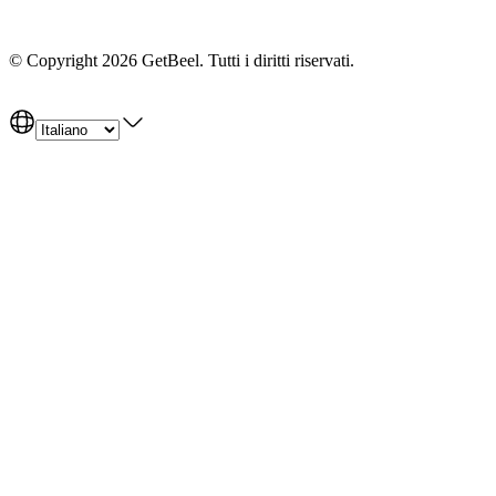
Getbeel
© Copyright 2026 GetBeel. Tutti i diritti riservati.
Prezzi
Informativa sulla privacy
Termini di servizio
Politica sui cookie