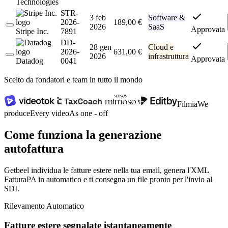
Technologies
STR-
3 feb
Software &
2026-
189,00 €
2026
SaaS
Approvata
Stripe Inc.
7891
DD-
28 gen
Cloud e
2026-
631,00 €
2026
infrastruttura
Approvata
Datadog
0041
Scelto da fondatori e team in tutto il mondo
Filmia
We
produce
Every video
As one - off
Come funziona la generazione
autofattura
Getbeel individua le fatture estere nella tua email, genera l'XML
FatturaPA in automatico e ti consegna un file pronto per l'invio al
SDI.
Rilevamento Automatico
Fatture estere segnalate istantaneamente