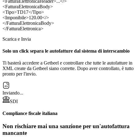
<FatturaElettronicaHeader>...</>
<FatturaElettronicaBody>
<Tipo>TD17</Tipo>
<Imponibile>120.00</>
</FatturaElettronicaBody>
</FatturaElettronica>
Scarica e Invia
Solo un click separa le autofatture dal sistema di interscambio
Ti basterà accedere a Getbeel e controllare che tutte le autofatture in
XML create da Getbeel siano corrette. Dopo aver controllato, è tutto
pronto per l'invio.
Inviando...
SDI
Compliance fiscale italiana
Non rischiare mai una sanzione per un'autofattura
mancante