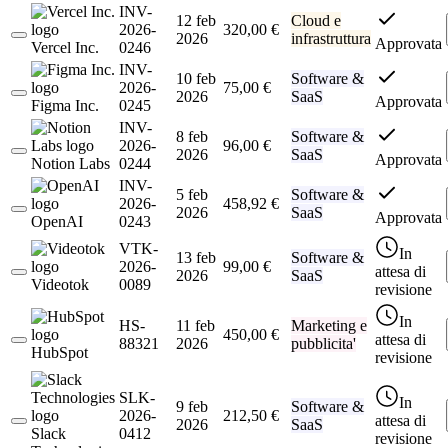
INV-
12 feb
Cloud e
2026-
320,00 €
2026
infrastruttura
Approvata
Vercel Inc.
0246
INV-
10 feb
Software &
2026-
75,00 €
2026
SaaS
Approvata
Figma Inc.
0245
INV-
8 feb
Software &
2026-
96,00 €
2026
SaaS
Approvata
Notion Labs
0244
INV-
5 feb
Software &
2026-
458,92 €
2026
SaaS
Approvata
OpenAI
0243
VTK-
In
13 feb
Software &
2026-
99,00 €
attesa di
2026
SaaS
Videotok
0089
revisione
In
HS-
11 feb
Marketing e
450,00 €
attesa di
88321
2026
pubblicita'
HubSpot
revisione
SLK-
In
9 feb
Software &
2026-
212,50 €
attesa di
2026
SaaS
Slack
0412
revisione