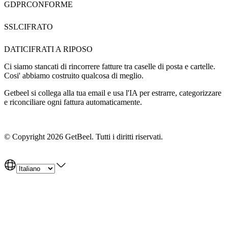
GDPR
CONFORME
SSL
CIFRATO
DATI
CIFRATI A RIPOSO
Ci siamo stancati di rincorrere fatture tra caselle di posta e cartelle.
Cosi' abbiamo costruito qualcosa di meglio.
Getbeel si collega alla tua email e usa l'IA per estrarre, categorizzare
e riconciliare ogni fattura automaticamente.
Getbeel
© Copyright 2026 GetBeel. Tutti i diritti riservati.
Prezzi
Informativa sulla privacy
Termini di servizio
Politica sui cookie