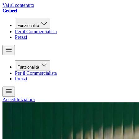
Vai al contenuto
Getbeel
Funzionalità
Per il Commercialista
Prezzi
Funzionalità
Per il Commercialista
Prezzi
Accedi
Inizia ora